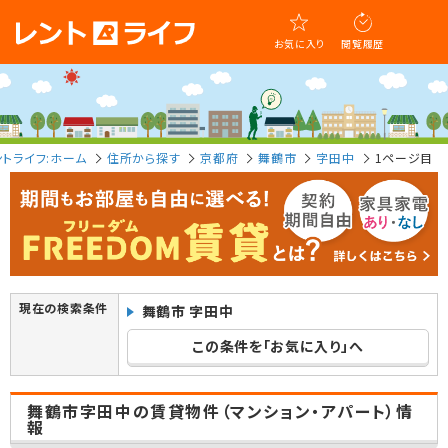
お気に入り
閲覧履歴
ントライフ:ホーム
住所から探す
京都府
舞鶴市
字田中
1ページ目
現在の検索条件
舞鶴市 字田中
この条件を「お気に入り」へ
舞鶴市字田中の賃貸物件（マンション・アパート）情
報