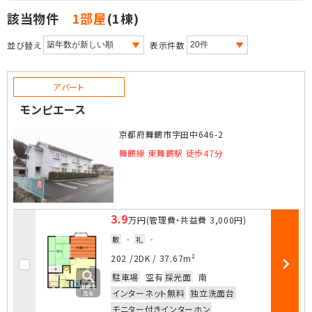
該当物件
1部屋
(1棟)
並び替え
表示件数
アパート
モンピエース
京都府舞鶴市字田中646-2
舞鶴線 東舞鶴駅 徒歩47分
3.9
万円
(管理費・共益費
3,000円
)
敷
-
礼
-
お気に入
202 /
2DK
/
37.67m²
部屋詳細
駐車場
空有
採光面
南
インターネット無料
独立洗面台
モニター付きインターホン