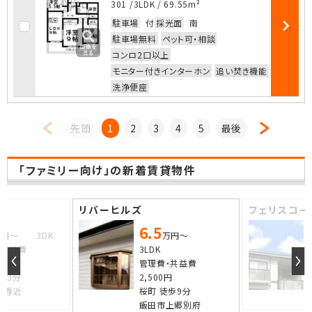
301 /
3LDK
/
69.55m²
お気に入
駐車場
付
採光面
南
部屋詳細
駐車場無料
ペット可・相談
コンロ2口以上
モニター付きインターホン
追い焚き機能
洗浄便座
先頭
1
2
3
4
5
最後
「ファミリー向け」の新着賃貸物件
リバーヒルズ
フェリスコー
6.5
万円～ 3DK
万円～
・共益費
3LDK
円
管理費・共益費
歩3分
2,500円
西春近
桜町 徒歩9分
飯田市上郷別府