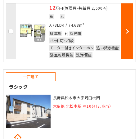
12
万円
(管理費・共益費
2,500円
)
敷
-
礼
-
お気に入
A /
3LDK
/
74.68m²
駐車場
付
採光面
-
部屋詳細
ペット可・相談
モニター付きインターホン
追い焚き機能
浴室乾燥機能
洗浄便座
一戸建て
ラシック
長野県松本市大字岡田松岡
大糸線 北松本駅 車10分（3.7km）