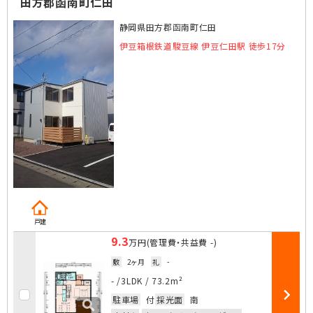
田方郡函南町仁田
静岡県田方郡函南町仁田
伊豆箱根鉄道駿豆線 伊豆仁田駅 徒歩17分
戸建
9.3
万円
(管理費・共益費
-
)
敷
2ヶ月
礼
-
お気に入
- /
3LDK
/
73.2m²
駐車場
付
採光面
南
部屋詳細