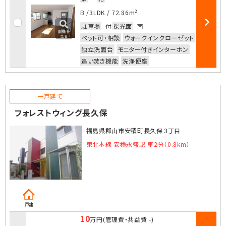
お気に入
B /
3LDK
/
72.86m²
駐車場
付
採光面
南
部屋詳細
ペット可・相談
ウォークインクローゼット
独立洗面台
モニター付きインターホン
追い焚き機能
洗浄便座
一戸建て
フォレストウィング長久保
福島県郡山市安積町長久保３丁目
東北本線 安積永盛駅 車2分（0.8km）
戸建
10
万円
(管理費・共益費
-
)