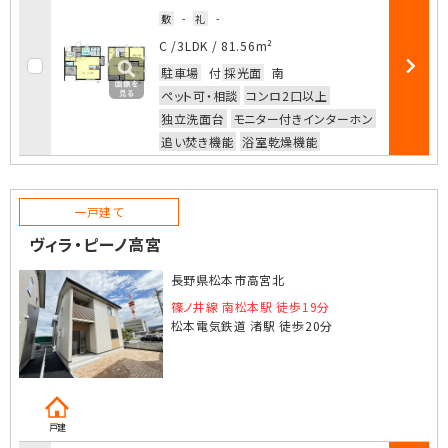
敷
-
礼
-
お気に入
C /
3LDK
/
81.56m²
駐車場
付
採光面
南
部屋詳細
ペット可・相談
コンロ2口以上
独立洗面台
モニター付きインターホン
追い焚き機能
浴室乾燥機能
一戸建て
ヴィラ・ピーノ高宮
長野県松本市高宮北
篠ノ井線 南松本駅 徒歩19分
松本電気鉄道 渚駅 徒歩20分
戸建