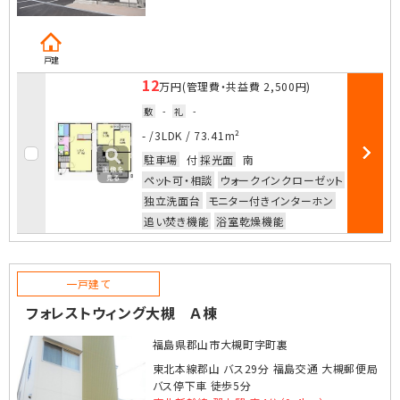
戸建
12
万円
(管理費・共益費
2,500円
)
敷
-
礼
-
お気に入
- /
3LDK
/
73.41m²
駐車場
付
採光面
南
部屋詳細
ペット可・相談
ウォークインクローゼット
独立洗面台
モニター付きインターホン
追い焚き機能
浴室乾燥機能
一戸建て
フォレストウィング大槻 Ａ棟
福島県郡山市大槻町字町裏
東北本線郡山 バス29分 福島交通 大槻郵便局
バス停下車 徒歩5分