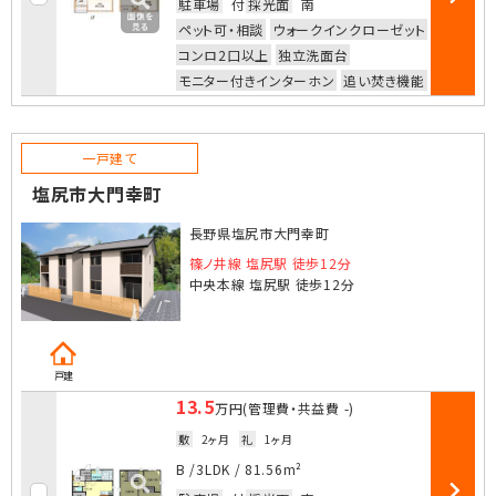
駐車場
付
採光面
南
部屋詳細
ペット可・相談
ウォークインクローゼット
コンロ2口以上
独立洗面台
モニター付きインターホン
追い焚き機能
一戸建て
塩尻市大門幸町
長野県塩尻市大門幸町
篠ノ井線 塩尻駅 徒歩12分
中央本線 塩尻駅 徒歩12分
戸建
13.5
万円
(管理費・共益費
-
)
敷
2ヶ月
礼
1ヶ月
お気に入
B /
3LDK
/
81.56m²