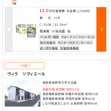
戸建
12.5
万円
(管理費・共益費
2,500円
)
敷
-
礼
1ヶ月
お気に入
C /
3LDK
/
81.56m²
駐車場
付
採光面
南
部屋詳細
ペット可・相談
ウォークインクローゼット
独立洗面台
モニター付きインターホン
追い焚き機能
浴室乾燥機能
一戸建て
ヴィラ リヴィエール
長野県長野市大字大豆島
信越本線 長野駅 徒歩62分
長野電鉄長野線 附属中学前駅 徒歩65分
長野電鉄長野線 市役所前駅 徒歩62分
しなの鉄道北しなの 北長野駅 徒歩66分