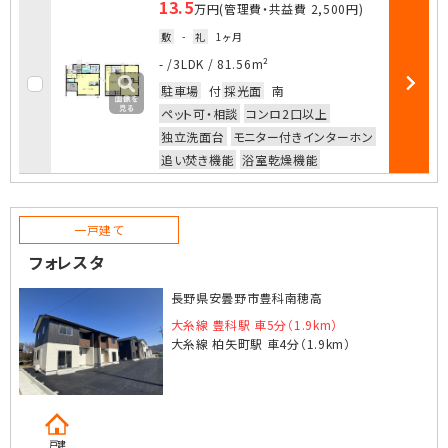
13.5
万円
(管理費・共益費
2,500円
)
敷
-
礼
1ヶ月
お気に入
- /
3LDK
/
81.56m²
駐車場
付
採光面
南
部屋詳細
ペット可・相談
コンロ2口以上
独立洗面台
モニター付きインターホン
追い焚き機能
浴室乾燥機能
一戸建て
フォレスタ
長野県安曇野市豊科南穂高
大糸線 豊科駅 車5分（1.9km）
大糸線 柏矢町駅 車4分（1.9km）
戸建