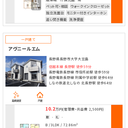
部屋詳細
ペット可・相談
ウォークインクローゼット
独立洗面台
モニター付きインターホン
追い焚き機能
洗浄便座
一戸建て
アヴニールエム
長野県長野市大字大豆島
信越本線 長野駅 徒歩59分
長野電鉄長野線 市役所前駅 徒歩59分
長野電鉄長野線 附属中学前駅 徒歩64分
しなの鉄道北しなの 北長野駅 徒歩64分
高級賃貸
戸建
10.2
万円
(管理費・共益費
2,500円
)
敷
-
礼
-
お気に入
B /
3LDK
/
72.86m²