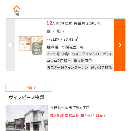
戸建
12
万円
(管理費・共益費
2,500円
)
敷
-
礼
-
お気に入
- /
3LDK
/
73.41m²
駐車場
付
採光面
南
部屋詳細
ペット可・相談
ウォークインクローゼット
コンロ2口以上
独立洗面台
モニター付きインターホン
追い焚き機能
一戸建て
ヴィラピーノ笹部
長野県松本市笹部４丁目
篠ノ井線 南松本駅 車8分（2.8km）