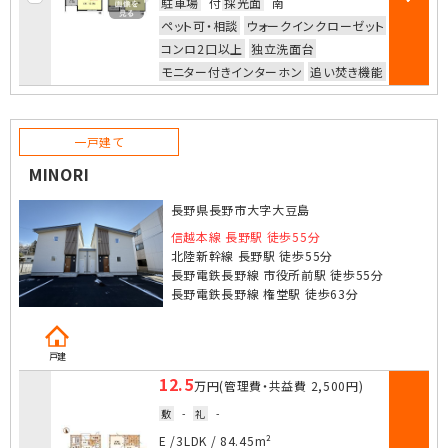
駐車場
付
採光面
南
部屋詳細
ペット可・相談
ウォークインクローゼット
コンロ2口以上
独立洗面台
モニター付きインターホン
追い焚き機能
一戸建て
MINORI
長野県長野市大字大豆島
信越本線 長野駅 徒歩55分
北陸新幹線 長野駅 徒歩55分
長野電鉄長野線 市役所前駅 徒歩55分
長野電鉄長野線 権堂駅 徒歩63分
戸建
12.5
万円
(管理費・共益費
2,500円
)
敷
-
礼
-
お気に入
E /
3LDK
/
84.45m²