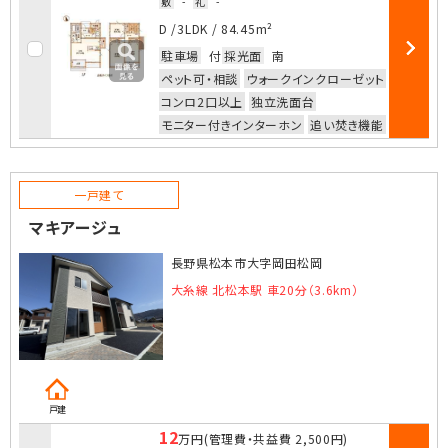
敷
-
礼
-
お気に入
D /
3LDK
/
84.45m²
駐車場
付
採光面
南
部屋詳細
ペット可・相談
ウォークインクローゼット
コンロ2口以上
独立洗面台
モニター付きインターホン
追い焚き機能
一戸建て
マキアージュ
長野県松本市大字岡田松岡
大糸線 北松本駅 車20分（3.6km）
戸建
12
万円
(管理費・共益費
2,500円
)