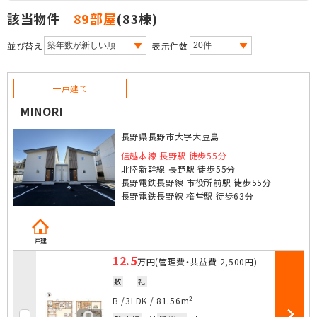
該当物件
89部屋
(83棟)
並び替え
表示件数
一戸建て
MINORI
長野県長野市大字大豆島
信越本線 長野駅 徒歩55分
北陸新幹線 長野駅 徒歩55分
長野電鉄長野線 市役所前駅 徒歩55分
長野電鉄長野線 権堂駅 徒歩63分
戸建
12.5
万円
(管理費・共益費
2,500円
)
敷
-
礼
-
お気に入
B /
3LDK
/
81.56m²