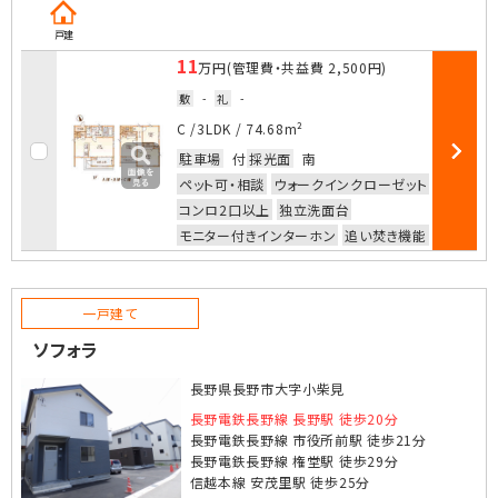
戸建
11
万円
(管理費・共益費
2,500円
)
敷
-
礼
-
お気に入
C /
3LDK
/
74.68m²
駐車場
付
採光面
南
部屋詳細
ペット可・相談
ウォークインクローゼット
コンロ2口以上
独立洗面台
モニター付きインターホン
追い焚き機能
一戸建て
ソフォラ
長野県長野市大字小柴見
長野電鉄長野線 長野駅 徒歩20分
長野電鉄長野線 市役所前駅 徒歩21分
長野電鉄長野線 権堂駅 徒歩29分
信越本線 安茂里駅 徒歩25分