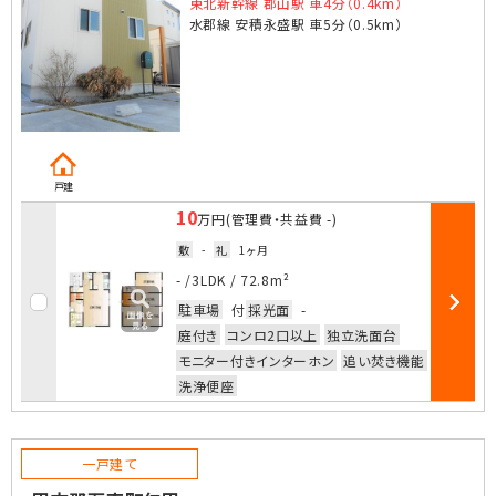
東北新幹線 郡山駅 車4分（0.4km）
水郡線 安積永盛駅 車5分（0.5km）
戸建
10
万円
(管理費・共益費
-
)
敷
-
礼
1ヶ月
お気に入
- /
3LDK
/
72.8m²
駐車場
付
採光面
-
部屋詳細
庭付き
コンロ2口以上
独立洗面台
モニター付きインターホン
追い焚き機能
洗浄便座
一戸建て