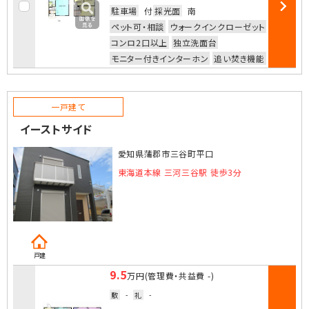
駐車場
付
採光面
南
部屋詳細
ペット可・相談
ウォークインクローゼット
コンロ2口以上
独立洗面台
モニター付きインターホン
追い焚き機能
一戸建て
イーストサイド
愛知県蒲郡市三谷町平口
東海道本線 三河三谷駅 徒歩3分
戸建
9.5
万円
(管理費・共益費
-
)
敷
-
礼
-