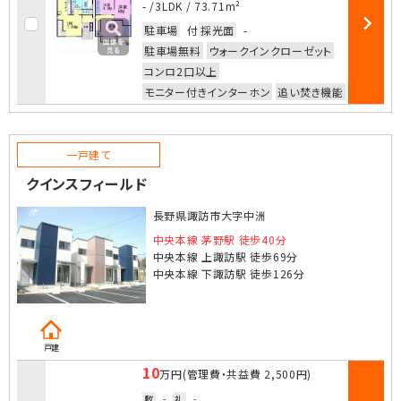
お気に入
- /
3LDK
/
73.71m²
駐車場
付
採光面
-
部屋詳細
駐車場無料
ウォークインクローゼット
コンロ2口以上
モニター付きインターホン
追い焚き機能
一戸建て
クインスフィールド
長野県諏訪市大字中洲
中央本線 茅野駅 徒歩40分
中央本線 上諏訪駅 徒歩69分
中央本線 下諏訪駅 徒歩126分
戸建
10
万円
(管理費・共益費
2,500円
)
敷
-
礼
-