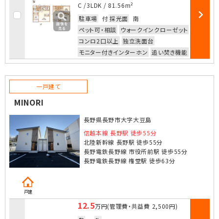
お気に入
C /
3LDK
/
81.56m²
駐車場
付
採光面
南
部屋詳細
ペット可・相談
ウォークインクローゼット
コンロ2口以上
独立洗面台
モニター付きインターホン
追い焚き機能
一戸建て
MINORI
長野県長野市大字大豆島
信越本線 長野駅 徒歩55分
北陸新幹線 長野駅 徒歩55分
長野電鉄長野線 市役所前駅 徒歩55分
長野電鉄長野線 権堂駅 徒歩63分
戸建
12.5
万円
(管理費・共益費
2,500円
)