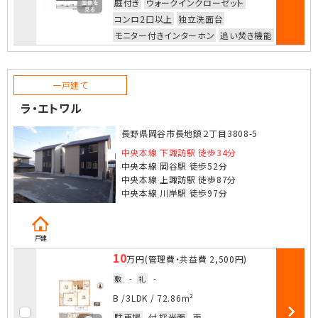
庭付き
ウォークインクローゼット
コンロ2口以上
独立洗面台
モニター付きインターホン
追い焚き機能
一戸建て
ラ・エトワル
長野県岡谷市長地鎮２丁目3808-5
中央本線 下諏訪駅 徒歩34分
中央本線 岡谷駅 徒歩52分
中央本線 上諏訪駅 徒歩87分
中央本線 川岸駅 徒歩97分
戸建
10
万円
(管理費・共益費
2,500円
)
敷
-
礼
-
お気に入
B /
3LDK
/
72.86m²
駐車場
付
採光面
南