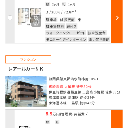
敷
2ヶ月
礼
1ヶ月
お気に入
Ｂ /
3LDK
/
72.8m²
駐車場
付
採光面
東
部屋詳細
駐車場無料
庭付き
ウォークインクローゼット
独立洗面台
モニター付きインターホン
追い焚き機能
マンション
レアールカーサＫ
静岡県駿東郡清水町柿田905-1
御殿場線 大岡駅 徒歩30分
伊豆箱根鉄道駿豆線 三島広小路駅 徒歩38分
東海道本線 沼津駅 徒歩39分
東海道本線 三島駅 徒歩46分
8.9
万円
(管理費・共益費
-
)
敷
-
礼
-