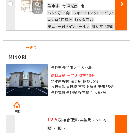
駐車場
付
採光面
南
部屋詳細
ペット可・相談
ウォークインクローゼット
コンロ2口以上
独立洗面台
モニター付きインターホン
追い焚き機能
一戸建て
MINORI
長野県長野市大字大豆島
信越本線 長野駅 徒歩55分
北陸新幹線 長野駅 徒歩55分
長野電鉄長野線 市役所前駅 徒歩55分
長野電鉄長野線 権堂駅 徒歩63分
戸建
12.5
万円
(管理費・共益費
2,500円
)
敷
-
礼
-