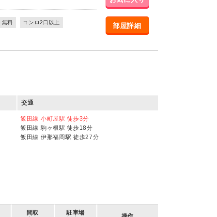
ト無料
コンロ2口以上
部屋詳細
交通
飯田線 小町屋駅 徒歩3分
飯田線 駒ヶ根駅 徒歩18分
飯田線 伊那福岡駅 徒歩27分
間取
駐車場
操作