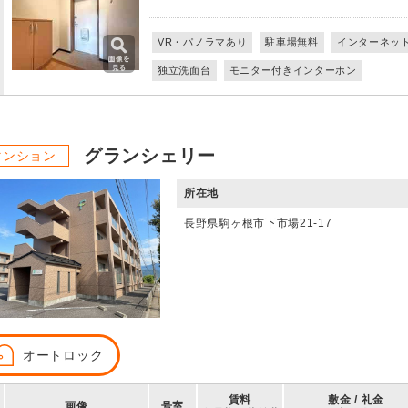
VR・パノラマあり
駐車場無料
インターネッ
独立洗面台
モニター付きインターホン
グランシェリー
マンション
所在地
長野県駒ヶ根市下市場21-17
オートロック
賃料
敷金 / 礼金
画像
号室