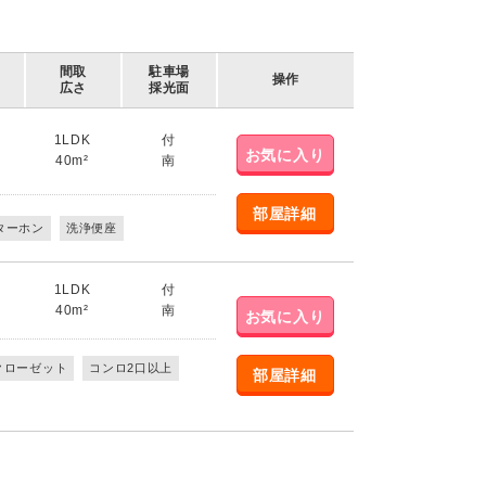
間取
駐車場
操作
広さ
採光面
1LDK
付
お気に入り
40m²
南
部屋詳細
ターホン
洗浄便座
1LDK
付
40m²
南
お気に入り
クローゼット
コンロ2口以上
部屋詳細