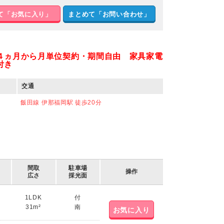
て「お気に入り」
まとめて「お問い合わせ」
４ヵ月から月単位契約・期間自由 家具家電
付き
交通
飯田線 伊那福岡駅 徒歩20分
間取
駐車場
操作
広さ
採光面
1LDK
付
31m²
南
お気に入り