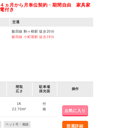
４ヵ月から月単位契約・期間自由 家具家
電付き
交通
飯田線 駒ヶ根駅 徒歩20分
飯田線 小町屋駅 徒歩19分
間取
駐車場
操作
広さ
採光面
1K
付
22.70m²
南
お気に入り
ペット可・相談
部屋詳細