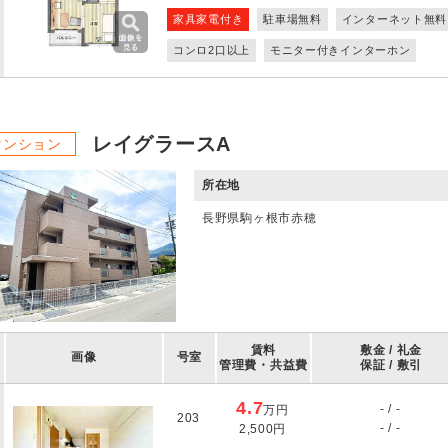
家具家電付き
駐車場無料
インターネット無料
コンロ2口以上
モニター付きインターホン
レイグラースA
マンション
所在地
長野県駒ヶ根市赤穂
賃料
敷金 / 礼金
画像
号室
管理費・共益費
保証 / 敷引
4.7
- / -
万円
203
- / -
2,500円