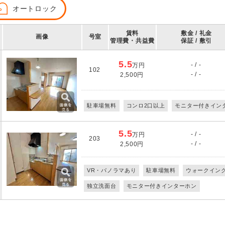
オートロック
賃料
敷金 / 礼金
画像
号室
管理費・共益費
保証 / 敷引
5.5
- / -
万円
102
- / -
2,500円
駐車場無料
コンロ2口以上
モニター付きイン
5.5
- / -
万円
203
- / -
2,500円
VR・パノラマあり
駐車場無料
ウォークイン
独立洗面台
モニター付きインターホン