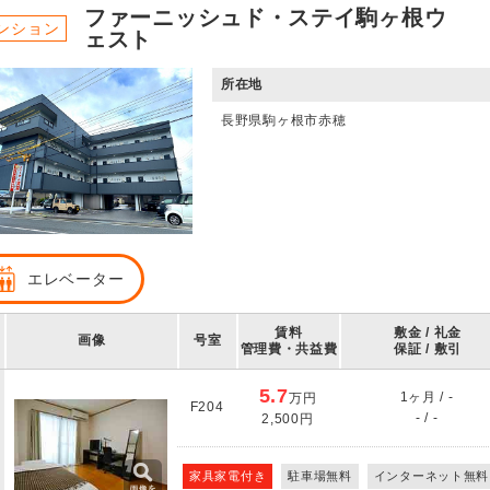
ファーニッシュド・ステイ駒ヶ根ウ
ンション
ェスト
所在地
長野県駒ヶ根市赤穂
エレベーター
賃料
敷金 / 礼金
画像
号室
管理費・共益費
保証 / 敷引
5.7
1ヶ月 / -
万円
F204
- / -
2,500円
家具家電付き
駐車場無料
インターネット無料