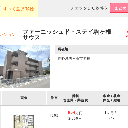
チェックした物件を
まとめ
すべて選択/解除
ファーニッシュド・ステイ駒ヶ根
ンション
サウス
所在地
長野県駒ヶ根市赤穂
賃料
敷金 / 礼金
画像
号室
管理費・共益費
保証 / 敷引
6.6
1ヶ月 / -
万円
F102
- / -
2,500円