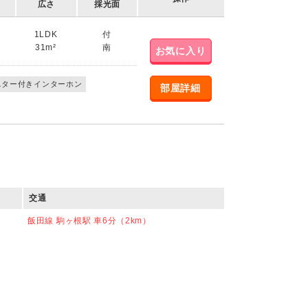
広さ
採光面
1LDK
付
31m²
南
お気に入り
ニター付きインターホン
部屋詳細
交通
飯田線 駒ヶ根駅 車6分（2km）