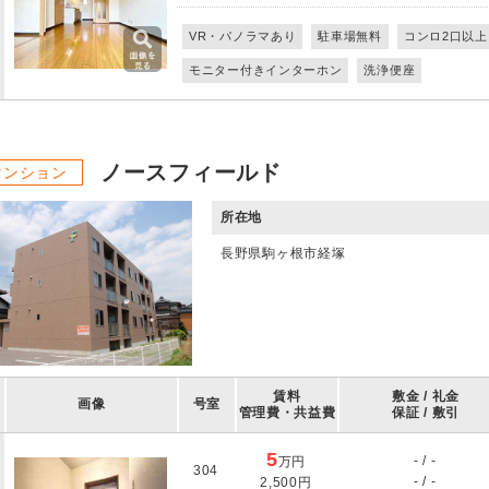
VR・パノラマあり
駐車場無料
コンロ2口以上
モニター付きインターホン
洗浄便座
ノースフィールド
マンション
所在地
長野県駒ヶ根市経塚
賃料
敷金 / 礼金
画像
号室
管理費・共益費
保証 / 敷引
5
- / -
万円
304
- / -
2,500円