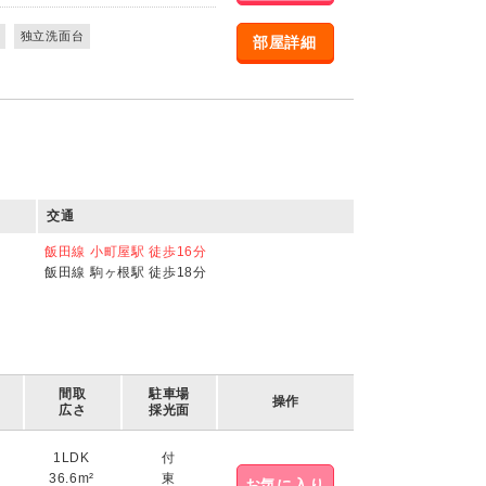
独立洗面台
部屋詳細
交通
飯田線 小町屋駅 徒歩16分
飯田線 駒ヶ根駅 徒歩18分
間取
駐車場
操作
広さ
採光面
1LDK
付
36.6m²
東
お気に入り