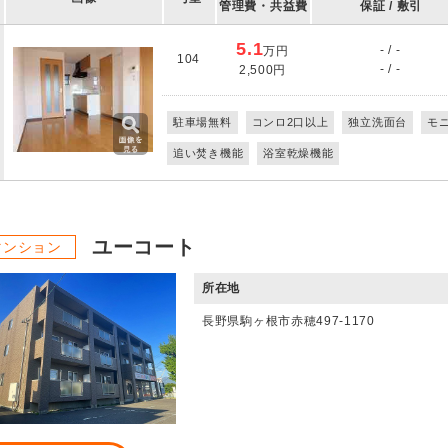
管理費・共益費
保証 / 敷引
5.1
- / -
万円
104
- / -
2,500円
駐車場無料
コンロ2口以上
独立洗面台
モ
追い焚き機能
浴室乾燥機能
ユーコート
マンション
所在地
長野県駒ヶ根市赤穂497-1170