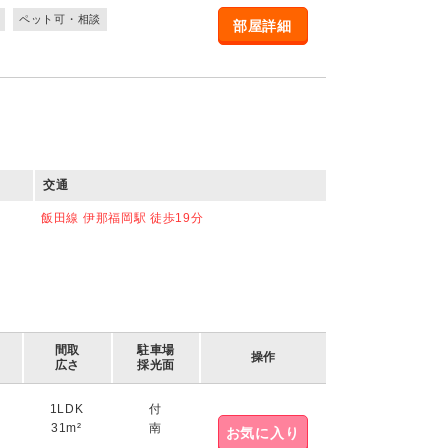
ペット可・相談
部屋詳細
交通
飯田線 伊那福岡駅 徒歩19分
間取
駐車場
操作
広さ
採光面
1LDK
付
31m²
南
お気に入り