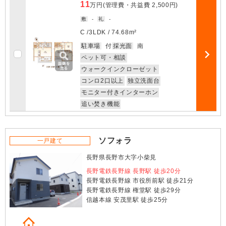
11
万円
(管理費・共益費
2,500円
)
敷
-
礼
-
C /
3LDK
/
74.68m²
お気に入
駐車場
付
採光面
南
ペット可・相談
部屋詳細
ウォークインクローゼット
コンロ2口以上
独立洗面台
モニター付きインターホン
追い焚き機能
ソフォラ
一戸建て
長野県長野市大字小柴見
長野電鉄長野線 長野駅 徒歩20分
長野電鉄長野線 市役所前駅 徒歩21分
長野電鉄長野線 権堂駅 徒歩29分
信越本線 安茂里駅 徒歩25分