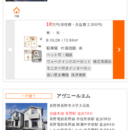
戸建
10
万円
(管理費・共益費
2,500円
)
敷
-
礼
-
B /
3LDK
/
72.86m²
お気に入
駐車場
付
採光面
南
部屋詳細
ペット可・相談
ウォークインクローゼット
独立洗面台
モニター付きインターホン
追い焚き機能
洗浄便座
アヴニールエム
一戸建て
長野県長野市大字大豆島
信越本線 長野駅 徒歩59分
長野電鉄長野線 市役所前駅 徒歩59分
長野電鉄長野線 附属中学前駅 徒歩64分