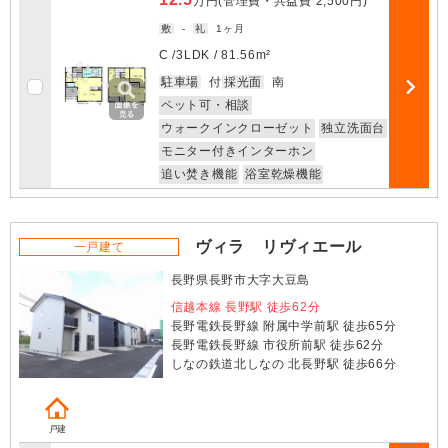
万円
(管理費・共益費
2,500円
)
敷
-
礼
1ヶ月
C /
3LDK
/
81.56m²
お気に入
駐車場
付
採光面
南
部屋詳細
ペット可・相談
ウォークインクローゼット
独立洗面台
モニター付きインターホン
追い焚き機能
浴室乾燥機能
ヴィラ リヴィエール
一戸建て
長野県長野市大字大豆島
信越本線 長野駅 徒歩62分
長野電鉄長野線 附属中学前駅 徒歩65分
長野電鉄長野線 市役所前駅 徒歩62分
しなの鉄道北しなの 北長野駅 徒歩66分
戸建