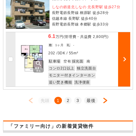
しなの鉄道北しなの 北長野駅 徒歩27分
長野電鉄長野線 桐原駅 徒歩28分
信越本線 長野駅 徒歩40分
長野電鉄長野線 本郷駅 徒歩33分
6.1
万円
(管理費・共益費
2,800円
)
敷
1ヶ月
礼
-
202 /
3DK
/
55m²
お気に入
駐車場
空有
採光面
南
部屋詳細
コンロ2口以上
独立洗面台
モニター付きインターホン
追い焚き機能
洗浄便座
先頭
1
2
3
最後
「ファミリー向け」の新着賃貸物件