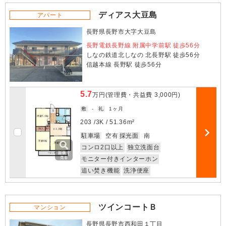
ディアス大豆島
アパート
長野県長野市大字大豆島
長野電鉄長野線 附属中学前駅 徒歩56分
しなの鉄道北しなの 北長野駅 徒歩56分
信越本線 長野駅 徒歩56分
5.7
万円
(管理費・共益費
3,000円
)
敷
-
礼
1ヶ月
203 /
3K
/
51.36m²
お気に入
駐車場
空有
採光面
南
部屋詳細
コンロ2口以上
独立洗面台
モニター付きインターホン
追い焚き機能
洗浄便座
ツインコートＢ
マンション
長野県長野市西和田１丁目