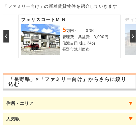
「ファミリー向け」の新着賃貸物件を紹介していきます
フェリスコートM N
ディ
5
万円～ 3DK
0円
管理費・共益費 3,000円
信濃吉田 徒歩34分
長野市浅川西条
「長野県」×「ファミリー向け」からさらに絞り
込む
住所・エリア
人気駅