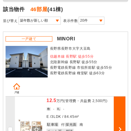
該当物件
46部屋
(41棟)
並び替え
表示件数
MINORI
一戸建て
長野県長野市大字大豆島
信越本線 長野駅 徒歩55分
北陸新幹線 長野駅 徒歩55分
長野電鉄長野線 市役所前駅 徒歩55分
長野電鉄長野線 権堂駅 徒歩63分
戸建
12.5
万円
(管理費・共益費
2,500円
)
敷
-
礼
-
E /
3LDK
/
84.45m²
お気に入
駐車場
付
採光面
南