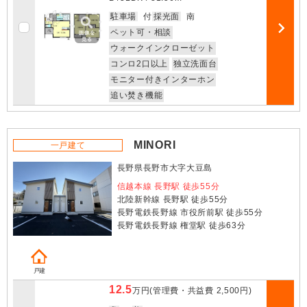
お気に入
駐車場
付
採光面
南
ペット可・相談
部屋詳細
ウォークインクローゼット
コンロ2口以上
独立洗面台
モニター付きインターホン
追い焚き機能
MINORI
一戸建て
長野県長野市大字大豆島
信越本線 長野駅 徒歩55分
北陸新幹線 長野駅 徒歩55分
長野電鉄長野線 市役所前駅 徒歩55分
長野電鉄長野線 権堂駅 徒歩63分
戸建
12.5
万円
(管理費・共益費
2,500円
)