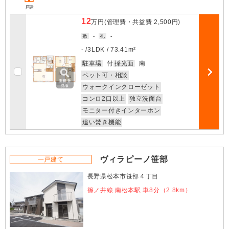
戸建
12
万円
(管理費・共益費
2,500円
)
敷
-
礼
-
- /
3LDK
/
73.41m²
お気に入
駐車場
付
採光面
南
ペット可・相談
部屋詳細
ウォークインクローゼット
コンロ2口以上
独立洗面台
モニター付きインターホン
追い焚き機能
ヴィラピーノ笹部
一戸建て
長野県松本市笹部４丁目
篠ノ井線 南松本駅 車8分（2.8km）