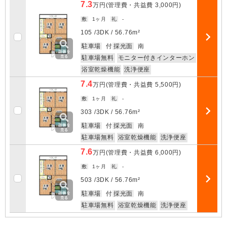
7.3
万円
(管理費・共益費
3,000円
)
敷
1ヶ月
礼
-
お気に入
105 /
3DK
/
56.76m²
部屋詳細
駐車場
付
採光面
南
駐車場無料
モニター付きインターホン
浴室乾燥機能
洗浄便座
7.4
万円
(管理費・共益費
5,500円
)
敷
1ヶ月
礼
-
お気に入
303 /
3DK
/
56.76m²
部屋詳細
駐車場
付
採光面
南
駐車場無料
浴室乾燥機能
洗浄便座
7.6
万円
(管理費・共益費
6,000円
)
敷
1ヶ月
礼
-
お気に入
503 /
3DK
/
56.76m²
部屋詳細
駐車場
付
採光面
南
駐車場無料
浴室乾燥機能
洗浄便座