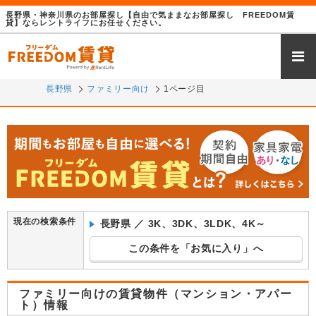
長野県・神奈川県のお部屋探し【自由で気ままなお部屋探し FREEDOM賃
貸】ならレントライフにお任せください。
長野エリア
長野市・千曲市・上田市
松本エリア
松本市・塩尻市・安曇野市
長野県
ファミリー向け
1ページ目
諏訪エリア
諏訪市・茅野市・岡谷市
伊那エリア
伊那市・駒ヶ根市
飯田エリア
飯田市・松川町・高森町
横浜エリア
横浜市・川崎市・厚木市・小田原市
現在の検索条件
長野県 ／ 3K、3DK、3LDK、4K～
この条件を「お気に入り」へ
ファミリー向けの賃貸物件（マンション・アパー
ト）情報