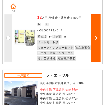
戸建
12
万円
(管理費・共益費
2,500円
)
敷
-
礼
-
- /
3LDK
/
73.41m²
お気に入
駐車場
付
採光面
南
部屋詳細
ペット可・相談
ウォークインクローゼット
独立洗面台
モニター付きインターホン
追い焚き機能
浴室乾燥機能
ラ・エトワル
一戸建て
長野県岡谷市長地鎮２丁目3808-5
中央本線 下諏訪駅 徒歩34分
中央本線 岡谷駅 徒歩52分
中央本線 上諏訪駅 徒歩87分
中央本線 川岸駅 徒歩97分