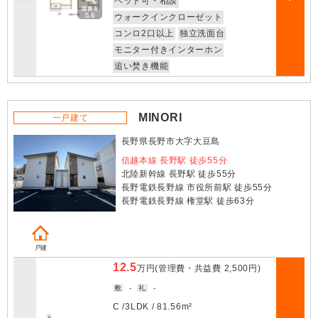
ペット可・相談
部屋詳細
ウォークインクローゼット
コンロ2口以上
独立洗面台
モニター付きインターホン
追い焚き機能
MINORI
一戸建て
長野県長野市大字大豆島
信越本線 長野駅 徒歩55分
北陸新幹線 長野駅 徒歩55分
長野電鉄長野線 市役所前駅 徒歩55分
長野電鉄長野線 権堂駅 徒歩63分
戸建
12.5
万円
(管理費・共益費
2,500円
)
敷
-
礼
-
C /
3LDK
/
81.56m²