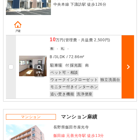
中央本線 下諏訪駅 徒歩126分
戸建
10
万円
(管理費・共益費
2,500円
)
敷
-
礼
-
B /
3LDK
/
72.86m²
お気に入
駐車場
付
採光面
南
部屋詳細
ペット可・相談
ウォークインクローゼット
独立洗面台
モニター付きインターホン
追い焚き機能
洗浄便座
マンション麻績
マンション
長野県飯田市座光寺
飯田線 元善光寺駅 徒歩13分