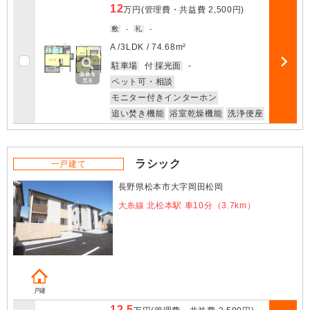
12
万円
(管理費・共益費
2,500円
)
敷
-
礼
-
A /
3LDK
/
74.68m²
お気に入
駐車場
付
採光面
-
部屋詳細
ペット可・相談
モニター付きインターホン
追い焚き機能
浴室乾燥機能
洗浄便座
ラシック
一戸建て
長野県松本市大字岡田松岡
大糸線 北松本駅 車10分（3.7km）
戸建
12.5