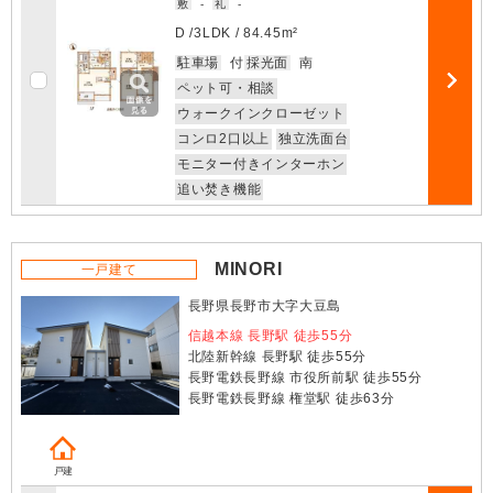
敷
-
礼
-
D /
3LDK
/
84.45m²
お気に入
駐車場
付
採光面
南
ペット可・相談
部屋詳細
ウォークインクローゼット
コンロ2口以上
独立洗面台
モニター付きインターホン
追い焚き機能
MINORI
一戸建て
長野県長野市大字大豆島
信越本線 長野駅 徒歩55分
北陸新幹線 長野駅 徒歩55分
長野電鉄長野線 市役所前駅 徒歩55分
長野電鉄長野線 権堂駅 徒歩63分
戸建