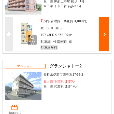
飯田線 伊那上郷駅 徒歩31分
飯田線 下市田駅 徒歩32分
7
万円
(管理費・共益費
3,000円
)
敷
1ヶ月
礼
-
お気に入
407 /
3LDK
/
68.09m²
部屋詳細
駐車場
付
採光面
南
駐車場無料
グランシャトー2
マンション
長野県伊那市西春近2769-2
飯田線 下島駅 徒歩3分
飯田線 沢渡駅 徒歩14分
宅配ボックス