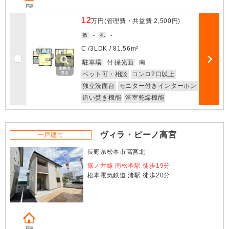
戸建
12
万円
(管理費・共益費
2,500円
)
敷
-
礼
-
C /
3LDK
/
81.56m²
お気に入
駐車場
付
採光面
南
部屋詳細
ペット可・相談
コンロ2口以上
独立洗面台
モニター付きインターホン
追い焚き機能
浴室乾燥機能
ヴィラ・ピーノ高宮
一戸建て
長野県松本市高宮北
篠ノ井線 南松本駅 徒歩19分
松本電気鉄道 渚駅 徒歩20分
戸建