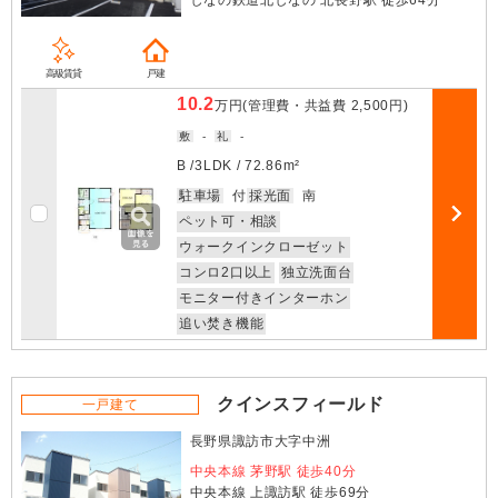
しなの鉄道北しなの 北長野駅 徒歩64分
高級賃貸
戸建
10.2
万円
(管理費・共益費
2,500円
)
敷
-
礼
-
B /
3LDK
/
72.86m²
お気に入
駐車場
付
採光面
南
ペット可・相談
部屋詳細
ウォークインクローゼット
コンロ2口以上
独立洗面台
モニター付きインターホン
追い焚き機能
クインスフィールド
一戸建て
長野県諏訪市大字中洲
中央本線 茅野駅 徒歩40分
中央本線 上諏訪駅 徒歩69分