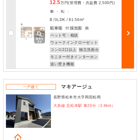
12.5
万円
(管理費・共益費
2,500円
)
敷
-
礼
-
B /
3LDK
/
81.56m²
お気に入
駐車場
付
採光面
南
ペット可・相談
部屋詳細
ウォークインクローゼット
コンロ2口以上
独立洗面台
モニター付きインターホン
追い焚き機能
マキアージュ
一戸建て
長野県松本市大字岡田松岡
大糸線 北松本駅 車20分（3.6km）