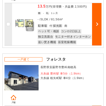
13.5
万円
(管理費・共益費
2,500円
)
敷
-
礼
1ヶ月
- /
3LDK
/
81.56m²
お気に入
駐車場
付
採光面
南
部屋詳細
ペット可・相談
コンロ2口以上
独立洗面台
モニター付きインターホン
追い焚き機能
浴室乾燥機能
フォレスタ
一戸建て
長野県安曇野市豊科南穂高
大糸線 豊科駅 車5分（1.9km）
大糸線 柏矢町駅 車4分（1.9km）
戸建