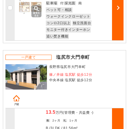
お気に入
駐車場
付
採光面
南
ペット可・相談
部屋詳細
ウォークインクローゼット
コンロ2口以上
独立洗面台
モニター付きインターホン
追い焚き機能
塩尻市大門幸町
一戸建て
長野県塩尻市大門幸町
篠ノ井線 塩尻駅 徒歩12分
中央本線 塩尻駅 徒歩12分
戸建
13.5
万円
(管理費・共益費
-
)
敷
2ヶ月
礼
1ヶ月
B /
3LDK
/
81.56m²