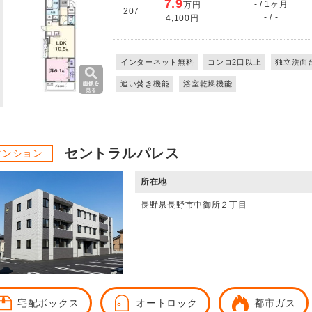
7.9
- / 1ヶ月
万円
207
- / -
4,100円
インターネット無料
コンロ2口以上
独立洗面
追い焚き機能
浴室乾燥機能
セントラルパレス
マンション
所在地
長野県長野市中御所２丁目
宅配ボックス
オートロック
都市ガス