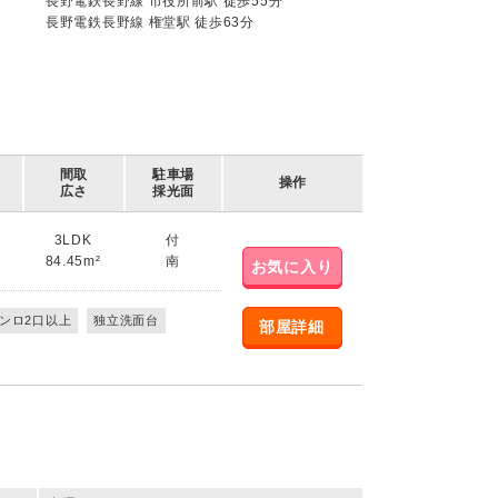
長野電鉄長野線 市役所前駅 徒歩55分
長野電鉄長野線 権堂駅 徒歩63分
間取
駐車場
操作
広さ
採光面
3LDK
付
84.45m²
南
お気に入り
ンロ2口以上
独立洗面台
部屋詳細