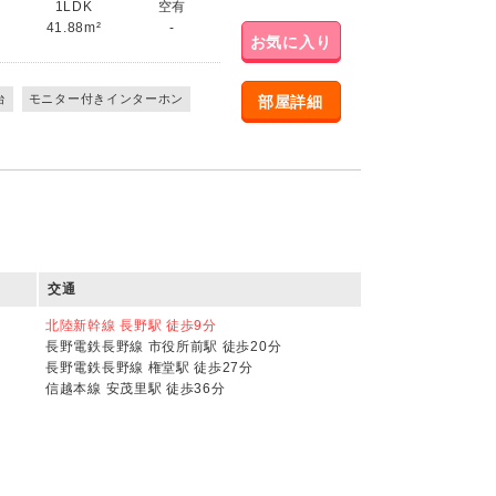
1LDK
空有
41.88m²
-
お気に入り
台
モニター付きインターホン
部屋詳細
交通
北陸新幹線 長野駅 徒歩9分
長野電鉄長野線 市役所前駅 徒歩20分
長野電鉄長野線 権堂駅 徒歩27分
信越本線 安茂里駅 徒歩36分