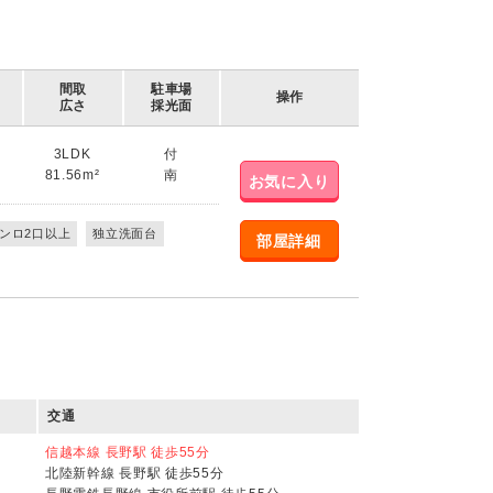
間取
駐車場
操作
広さ
採光面
3LDK
付
81.56m²
南
お気に入り
ンロ2口以上
独立洗面台
部屋詳細
交通
信越本線 長野駅 徒歩55分
北陸新幹線 長野駅 徒歩55分