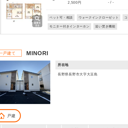
- / -
2,500円
ペット可・相談
ウォークインクローゼット
コ
モニター付きインターホン
追い焚き機能
MINORI
一戸建て
所在地
長野県長野市大字大豆島
戸建