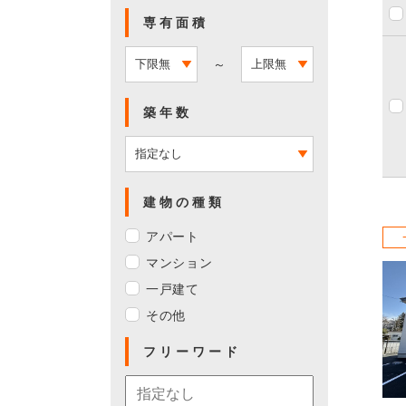
専有面積
～
築年数
建物の種類
アパート
マンション
一戸建て
その他
フリーワード