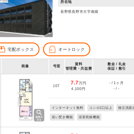
所在地
長野県長野市大字南堀
宅配ボックス
オートロック
賃料
敷金 / 礼金
画像
号室
管理費・共益費
保証 / 敷引
7.7
- / 1ヶ月
万円
107
- / -
4,100円
インターネット無料
コンロ2口以上
独立洗面
追い焚き機能
浴室乾燥機能