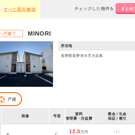
チェックした物件を
まとめ
すべて選択/解除
MINORI
一戸建て
所在地
長野県長野市大字大豆島
戸建
賃料
敷金 / 礼金
画像
号室
管理費・共益費
保証 / 敷引
12.5
- / -
万円
C