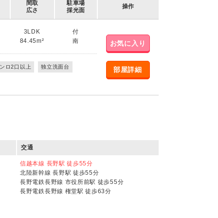
間取
駐車場
操作
広さ
採光面
3LDK
付
84.45m²
南
お気に入り
ンロ2口以上
独立洗面台
部屋詳細
交通
信越本線 長野駅 徒歩55分
北陸新幹線 長野駅 徒歩55分
長野電鉄長野線 市役所前駅 徒歩55分
長野電鉄長野線 権堂駅 徒歩63分