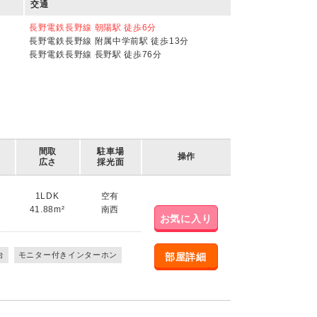
交通
長野電鉄長野線 朝陽駅 徒歩6分
長野電鉄長野線 附属中学前駅 徒歩13分
長野電鉄長野線 長野駅 徒歩76分
間取
駐車場
操作
広さ
採光面
1LDK
空有
41.88m²
南西
お気に入り
台
モニター付きインターホン
部屋詳細