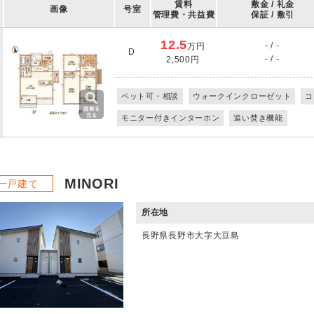
賃料
敷金 / 礼金
画像
号室
管理費・共益費
保証 / 敷引
12.5
- / -
万円
D
- / -
2,500円
ペット可・相談
ウォークインクローゼット
コ
モニター付きインターホン
追い焚き機能
MINORI
一戸建て
所在地
長野県長野市大字大豆島