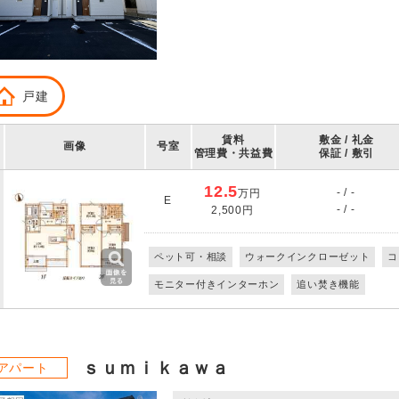
戸建
賃料
敷金 / 礼金
画像
号室
管理費・共益費
保証 / 敷引
12.5
- / -
万円
E
- / -
2,500円
ペット可・相談
ウォークインクローゼット
コ
モニター付きインターホン
追い焚き機能
ｓｕｍｉｋａｗａ
アパート