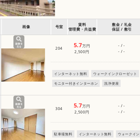
賃料
敷金 / 礼金
画像
号室
管理費・共益費
保証 / 敷引
5.7
- / -
万円
204
- / -
2,500円
インターネット無料
ウォークインクローゼット
モニター付きインターホン
洗浄便座
5.7
- / -
万円
304
- / -
2,500円
駐車場無料
インターネット無料
ウォークイン