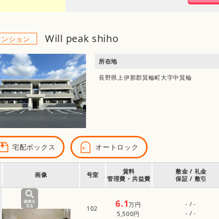
Will peak shiho
マンション
所在地
長野県上伊那郡箕輪町大字中箕輪
宅配ボックス
オートロック
賃料
敷金 / 礼金
画像
号室
管理費・共益費
保証 / 敷引
6.1
- / -
万円
102
- / -
5,500円