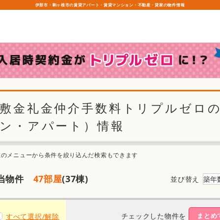
伊那市・駒ヶ根市の賃貸アパート・賃貸マンション・不動産・貸家の物件情報
敷金礼金仲介手数料トリプルゼロ
ン・アパート）情報
左のメニューから条件を絞り込んだ検索もできます
当物件
47部屋
(37棟)
並び替え
チェックした物件を
まとめ
すべて選択/解除