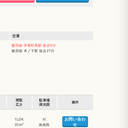
交通
飯田線 伊那松島駅 徒歩9分
飯田線 木ノ下駅 徒歩27分
間取
駐車場
操作
広さ
採光面
お問い合わ
1LDK
付
せ
35m²
南南西