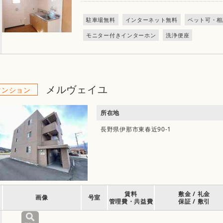
駐車場無料
インターネット無料
ペット可・相
モニター付きインターホン
洗浄便座
メルヴェイユ
マンション
所在地
長野県伊那市東春近90-1
賃料
敷金 / 礼金
画像
号室
管理費・共益費
保証 / 敷引