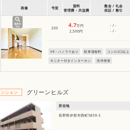
賃料
敷金 / 礼金
画像
号室
管理費・共益費
保証 / 敷引
4.7
- / -
万円
203
- / -
2,500円
VR・パノラマあり
駐車場無料
コンロ2口以上
モニター付きインターホン
洗浄便座
グリーンヒルズ
マンション
所在地
長野県伊那市西町5859-3