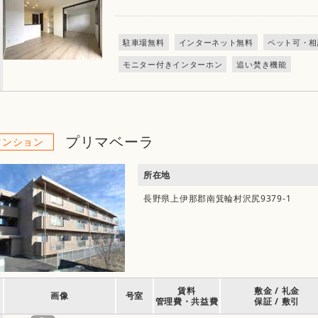
駐車場無料
インターネット無料
ペット可・相
モニター付きインターホン
追い焚き機能
プリマベーラ
マンション
所在地
長野県上伊那郡南箕輪村沢尻9379-1
賃料
敷金 / 礼金
画像
号室
管理費・共益費
保証 / 敷引