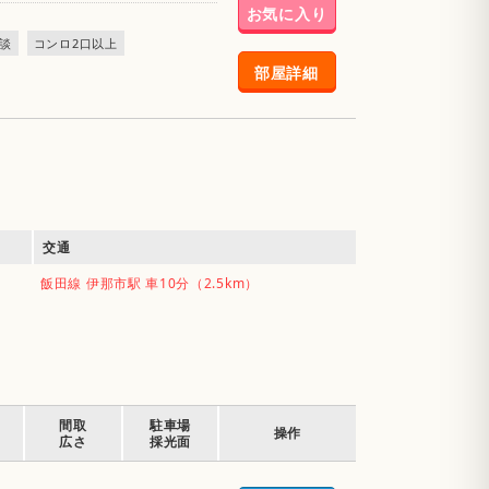
お気に入り
談
コンロ2口以上
部屋詳細
交通
飯田線 伊那市駅 車10分（2.5km）
間取
駐車場
操作
広さ
採光面