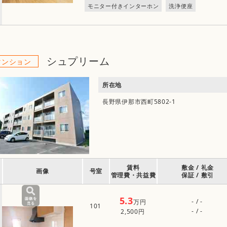
モニター付きインターホン
洗浄便座
シュプリーム
マンション
所在地
長野県伊那市西町5802-1
賃料
敷金 / 礼金
画像
号室
管理費・共益費
保証 / 敷引
5.3
- / -
万円
101
- / -
2,500円