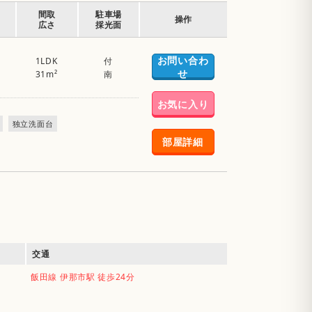
間取
駐車場
操作
広さ
採光面
お問い合わ
1LDK
付
せ
31m²
南
お気に入り
独立洗面台
部屋詳細
交通
飯田線 伊那市駅 徒歩24分