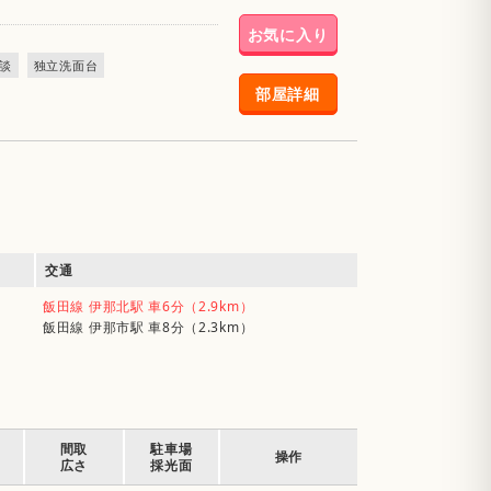
お気に入り
談
独立洗面台
部屋詳細
交通
飯田線 伊那北駅 車6分（2.9km）
飯田線 伊那市駅 車8分（2.3km）
間取
駐車場
操作
広さ
採光面