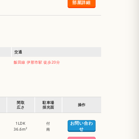
部屋詳細
交通
飯田線 伊那市駅 徒歩20分
間取
駐車場
操作
広さ
採光面
お問い合わ
1LDK
付
せ
36.6m²
南