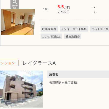
5.5
- / -
万円
103
- / -
2,500円
駐車場無料
インターネット無料
ペット可・相
コンロ2口以上
独立洗面台
レイグラースA
マンション
所在地
長野県駒ヶ根市赤穂