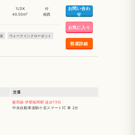
お問い合わ
1LDK
付
せ
40.50m²
南西
お気に入り
談
ウォークインクローゼット
部屋詳細
交通
飯田線 伊那福岡駅 徒歩19分
中央自動車道駒ケ岳スマートIC 車 2分