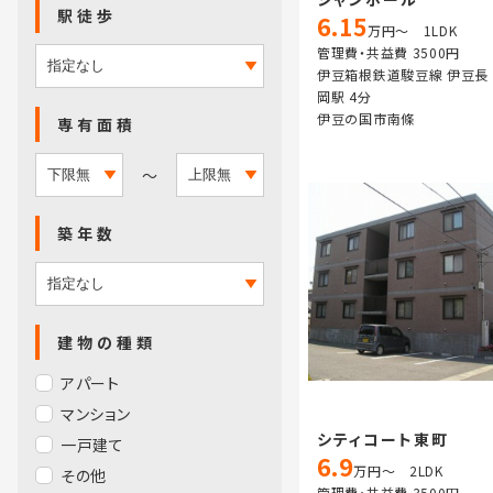
駅徒歩
6.15
万円～ 1LDK
管理費・共益費 3500円
伊豆箱根鉄道駿豆線 伊豆長
岡駅 4分
伊豆の国市南條
専有面積
～
築年数
建物の種類
アパート
マンション
シティコート東町
一戸建て
6.9
万円～ 2LDK
その他
管理費・共益費 3500円