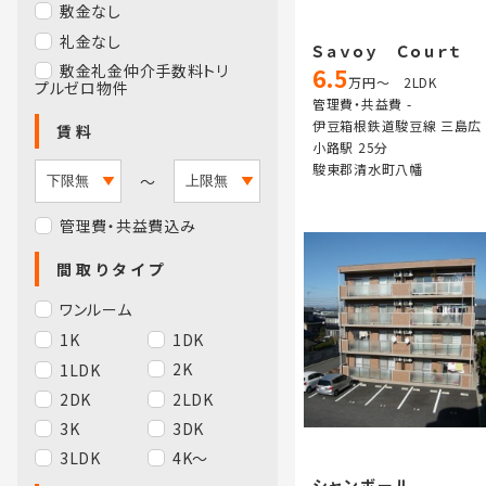
敷金なし
礼金なし
Ｓａｖｏｙ Ｃｏｕｒｔ
敷金礼金仲介手数料トリ
6.5
万円～ 2LDK
プルゼロ物件
管理費・共益費 -
伊豆箱根鉄道駿豆線 三島広
賃料
小路駅 25分
駿東郡清水町八幡
～
管理費・共益費込み
間取りタイプ
ワンルーム
1K
1DK
2K
1LDK
2DK
2LDK
3K
3DK
3LDK
4K～
シャンボール