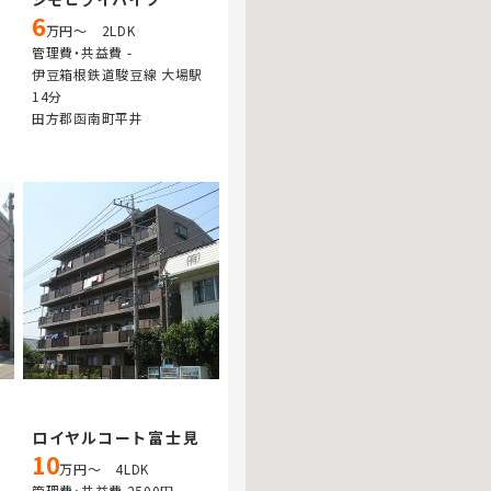
6
万円～ 2LDK
管理費・共益費 -
伊豆箱根鉄道駿豆線 大場駅
14分
田方郡函南町平井
ロイヤルコート富士見
10
万円～ 4LDK
管理費・共益費 2500円