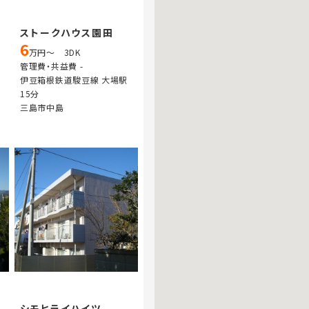
ストークハウス園田
6
万円～ 3DK
管理費・共益費 -
伊豆箱根鉄道駿豆線 大場駅
15分
三島市中島
シモヒライハイツ