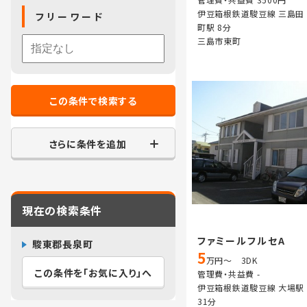
伊豆箱根鉄道駿豆線 三島田
フリーワード
町駅 8分
三島市東町
この条件で検索する
さらに条件を追加
現在の検索条件
ファミールフルセA
駿東郡長泉町
5
万円～ 3DK
この条件を「お気に入り」へ
管理費・共益費 -
伊豆箱根鉄道駿豆線 大場駅
31分