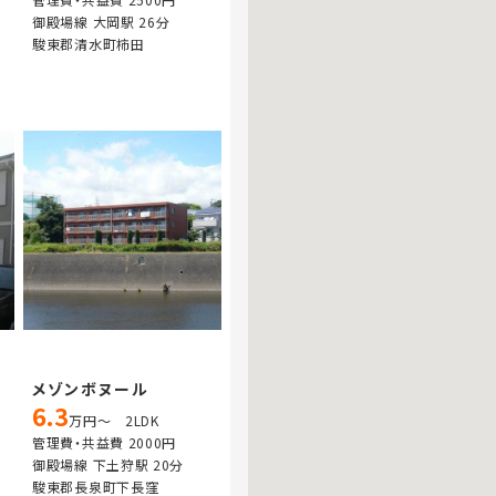
御殿場線 大岡駅 26分
駿東郡清水町柿田
メゾンボヌール
6.3
万円～ 2LDK
管理費・共益費 2000円
御殿場線 下土狩駅 20分
駿東郡長泉町下長窪